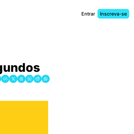
Entrar
Inscreva-se
egundos