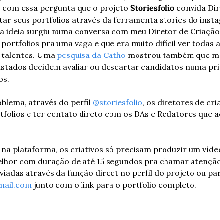
 com essa pergunta que o projeto 
Storiesfolio
 convida Dir
ar seus portfolios através da ferramenta stories do inst
 a ideia surgiu numa conversa com meu Diretor de Criação. 
ortfolios pra uma vaga e que era muito difícil ver todas a
 talentos. Uma 
pesquisa da Catho
 mostrou também que ma
istados decidem avaliar ou descartar candidatos numa pri
s. 
blema, através do perfil 
@storiesfolio
, os diretores de cri
folios e ter contato direto com os DAs e Redatores que a
a na plataforma, os criativos só precisam produzir um víde
lhor com duração de até 15 segundos pra chamar atenção d
iadas através da função direct no perfil do projeto ou par
mail.com
 junto com o link para o portfolio completo.