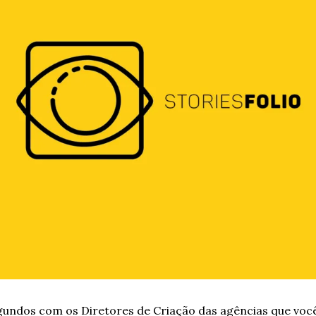
egundos com os Diretores de Criação das agências que você 