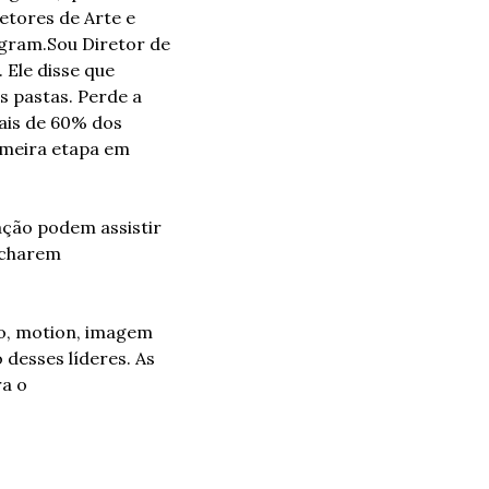
etores de Arte e 
agram.
Sou Diretor de 
Ele disse que 
s pastas. Perde a 
is de 60% dos 
meira etapa em 
ação podem assistir 
charem 
o, motion, imagem 
esses líderes. As 
a o 