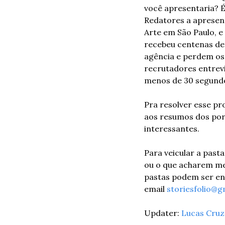
você apresentaria? É
Redatores a apresent
Arte em São Paulo, e
recebeu centenas de p
agência e perdem os
recrutadores entrev
menos de 30 segundo
Pra resolver esse pro
aos resumos dos port
interessantes.
Para veicular a past
ou o que acharem me
pastas podem ser env
email 
storiesfolio@g
Updater: 
Lucas Cruz