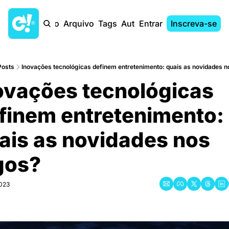
Início
Arquivo
Tags
Autores
Entrar
Inscreva-se
Posts
Inovações tecnológicas definem entretenimento: quais as novidades 
ovações tecnológicas 
finem entretenimento: 
ais as novidades nos 
gos?
2023