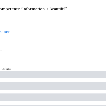
mpetente “Information is Beautiful”.
enner
articipate