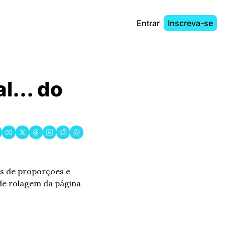
Entrar
Inscreva-se
... do 
s de proporções e 
de rolagem da página 