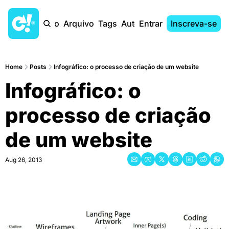
Início
Arquivo
Tags
Autores
Entrar
Inscreva-se
Home
Posts
Infográfico: o processo de criação de um website
Infográfico: o 
processo de criação 
de um website
Aug 26, 2013