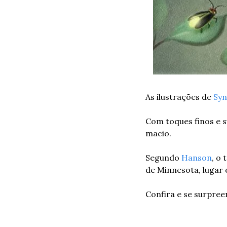
As ilustrações de 
Sy
Com toques finos e s
macio.
Segundo 
Hanson
, o
de Minnesota, lugar 
Confira e se surpree