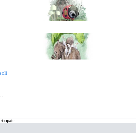
oli
articipate