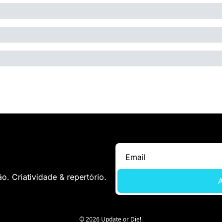
. Criatividade & repertório.
A
© 2026 Update or Die!.