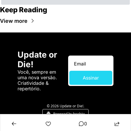
Keep Reading
View more
Update or 
Die!
Você, sempre em 
uma nova versão. 
Assinar
Criatividade & 
repertório.
© 2026 Update or Die!.
Powered by beehiiv
0