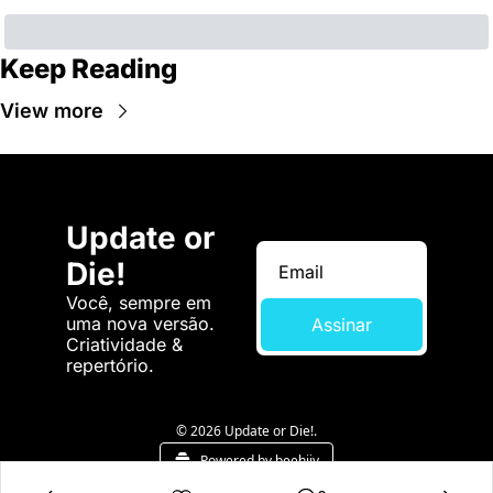
Keep Reading
View more
Update or 
Die!
Você, sempre em 
uma nova versão. 
Assinar
Criatividade & 
repertório.
© 2026 Update or Die!.
Powered by beehiiv