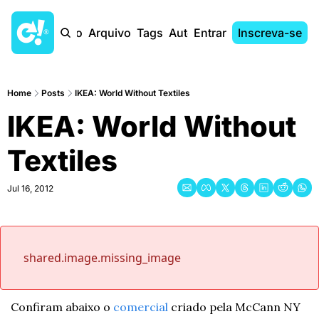
Início
Arquivo
Tags
Autores
Entrar
Inscreva-se
Home
Posts
IKEA: World Without Textiles
IKEA: World Without 
Textiles
Jul 16, 2012
shared.image.missing_image
Confiram abaixo o 
comercial
 criado pela McCann NY 