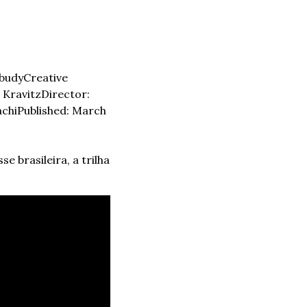
Abudy
Creative 
 Kravitz
Director: 
achi
Published: March 
e brasileira, a trilha 