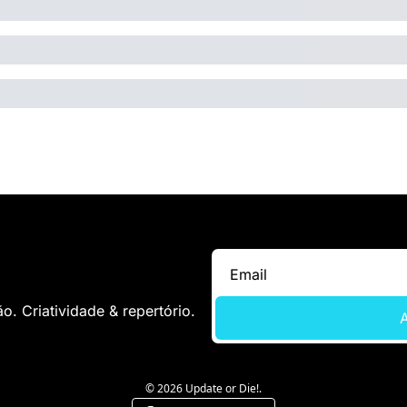
. Criatividade & repertório.
A
© 2026 Update or Die!.