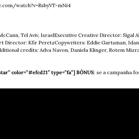
be.com/watch?v=RsbyVT-mNi4
cCann, Tel Aviv, Israel
Executive Creative Director: Sigal 
rt Director: Kfir Peretz
Copywriters: Eddie Gartsman, Idan
ditional credits: Adva Navon, Daniela Klinger, Rotem Mizr
star” color=”#efcd21″ type=”fa”] BÔNUS
: se a campanha foss