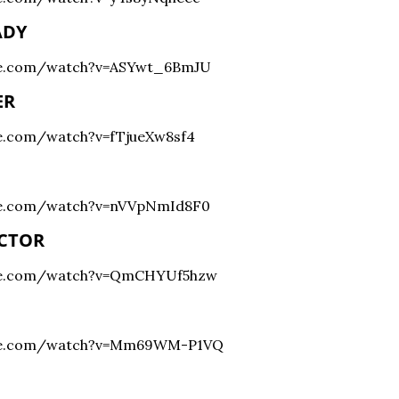
ADY
be.com/watch?v=ASYwt_6BmJU
ER
e.com/watch?v=fTjueXw8sf4
be.com/watch?v=nVVpNmId8F0
ECTOR
be.com/watch?v=QmCHYUf5hzw
ube.com/watch?v=Mm69WM-P1VQ