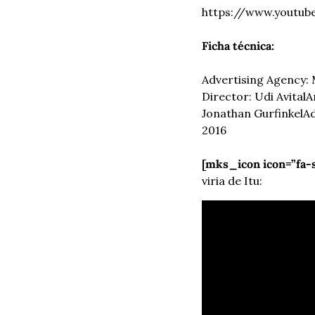
https://www.youtu
Ficha técnica:
Advertising Agency: M
Director: Udi Avital
A
Jonathan Gurfinkel
Ad
2016
[mks_icon icon=”fa-
viria de Itu: