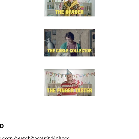
AD
be.com/watch?v=y4s8yNqheec