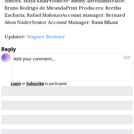
Simoes, Maya Khai
Producer: Jimmy Alfred
Illustrator: 
Bruno Rodrigo de Miranda
Print Producers: Reethu 
Zacharia, Rafael Malonzo
Account manager: Bernard 
Abou Nader
Senior Account Manager: Rami Rihani
Updater: 
Wagner Brenner
Reply
Login
or
Subscribe
to participate