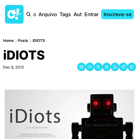
Início
Arquivo
Tags
Autores
Entrar
Inscreva-se
Home
Posts
iDIOTS
iDIOTS
Dec 8, 2013