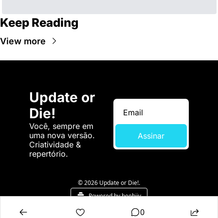
Keep Reading
View more
Update or 
Die!
Você, sempre em 
uma nova versão. 
Assinar
Criatividade & 
repertório.
© 2026 Update or Die!.
Powered by beehiiv
0