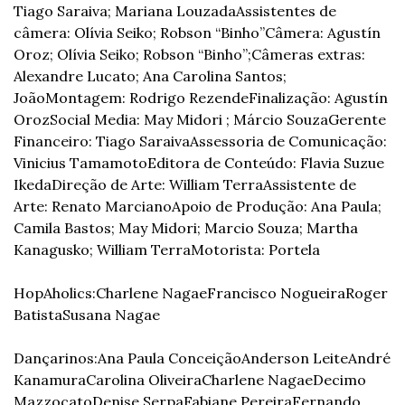
Tiago Saraiva; Mariana Louzada
Assistentes de 
câmera: Olívia Seiko; Robson “Binho”
Câmera: Agustín 
Oroz; Olívia Seiko; Robson “Binho”;
Câmeras extras: 
Alexandre Lucato; Ana Carolina Santos; 
João
Montagem: Rodrigo Rezende
Finalização: Agustín 
Oroz
Social Media: May Midori ; Márcio Souza
Gerente 
Financeiro: Tiago Saraiva
Assessoria de Comunicação: 
Vinicius Tamamoto
Editora de Conteúdo: Flavia Suzue 
Ikeda
Direção de Arte: William Terra
Assistente de 
Arte: Renato Marciano
Apoio de Produção: Ana Paula; 
Camila Bastos; May Midori; Marcio Souza; Martha 
Kanagusko; William Terra
Motorista: Portela
HopAholics:
Charlene Nagae
Francisco Nogueira
Roger 
Batista
Susana Nagae
Dançarinos:
Ana Paula Conceição
Anderson Leite
André 
Kanamura
Carolina Oliveira
Charlene Nagae
Decimo 
Mazzocato
Denise Serpa
Fabiane Pereira
Fernando 