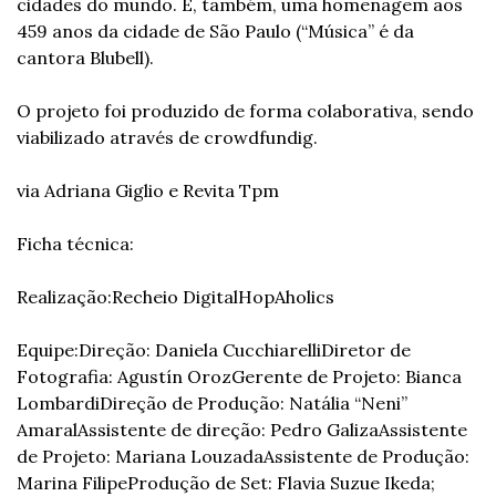
cidades do mundo. É, também, uma homenagem aos 
459 anos da cidade de São Paulo (“Música” é da 
cantora Blubell).
O projeto foi produzido de forma colaborativa, sendo 
viabilizado através de crowdfundig.
via Adriana Giglio e Revita Tpm
Ficha técnica:
Realização:
Recheio Digital
HopAholics
Equipe:
Direção: Daniela Cucchiarelli
Diretor de 
Fotografia: Agustín Oroz
Gerente de Projeto: Bianca 
Lombardi
Direção de Produção: Natália “Neni” 
Amaral
Assistente de direção: Pedro Galiza
Assistente 
de Projeto: Mariana Louzada
Assistente de Produção: 
Marina Filipe
Produção de Set: Flavia Suzue Ikeda; 