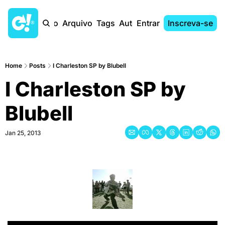
Início
Arquivo
Tags
Autores
Entrar
Inscreva-se
Home
Posts
I Charleston SP by Blubell
I Charleston SP by 
Blubell
Jan 25, 2013