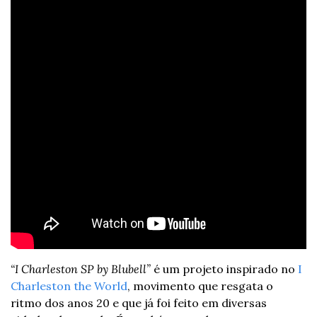
“I Charleston SP by Blubell”
 é um projeto inspirado no 
I 
Charleston the World
, movimento que resgata o 
ritmo dos anos 20 e que já foi feito em diversas 