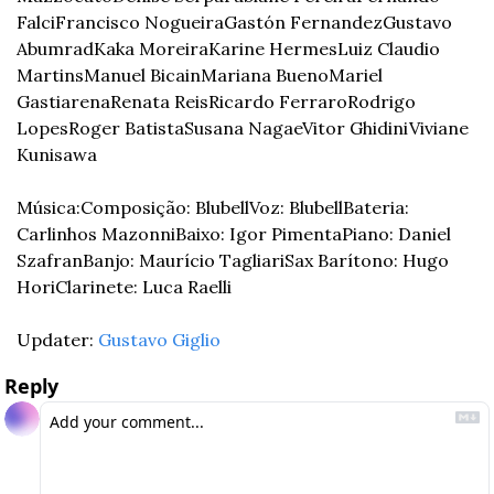
Falci
Francisco Nogueira
Gastón Fernandez
Gustavo 
Abumrad
Kaka Moreira
Karine Hermes
Luiz Claudio 
Martins
Manuel Bicain
Mariana Bueno
Mariel 
Gastiarena
Renata Reis
Ricardo Ferraro
Rodrigo 
Lopes
Roger Batista
Susana Nagae
Vitor Ghidini
Viviane 
Kunisawa
Música:
Composição: Blubell
Voz: Blubell
Bateria: 
Carlinhos Mazonni
Baixo: Igor Pimenta
Piano: Daniel 
Szafran
Banjo: Maurício Tagliari
Sax Barítono: Hugo 
Hori
Clarinete: Luca Raelli
Updater: 
Gustavo Giglio
Reply