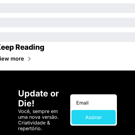
eep Reading
iew more
Update or 
Die!
Você, sempre em 
uma nova versão. 
Assinar
Criatividade & 
repertório.