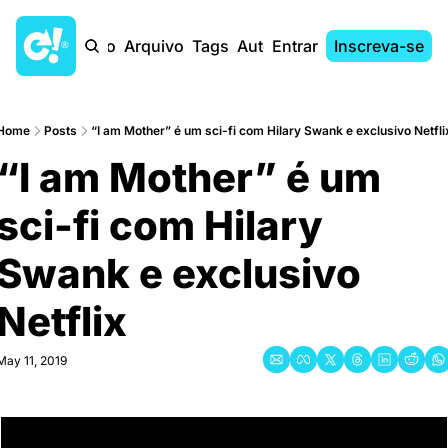
Início
Arquivo
Tags
Autores
Entrar
Inscreva-se
Home
Posts
“I am Mother” é um sci-fi com Hilary Swank e exclusivo Netfli
“I am Mother” é um 
sci-fi com Hilary 
Swank e exclusivo 
Netflix
May 11, 2019