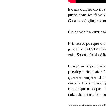
E essa edição do nos
junto com seu filho 
Gustavo Giglio, no ba
É a banda da curtiçã
Primeiro, porque o r
gostar de AC/DC, Bla
vai… Só as pérolas! 
E, segundo, porque 
privilégio de poder 
que ele sempre admir
sócio!). E aí que não
quase que uma jam, u
rolando na música po
Apesar dessa vocaçã