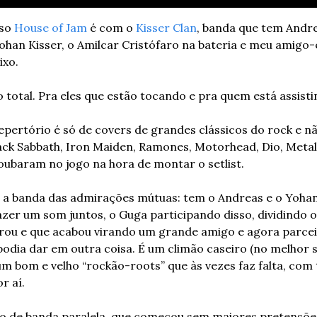
so 
House of Jam
 é com o 
Kisser Clan
, banda que tem Andrea
Yohan Kisser, o Amilcar Cristófaro na bateria e meu amigo-
ixo.
o total. Pra eles que estão tocando e pra quem está assist
epertório é só de covers de grandes clássicos do rock e 
ck Sabbath, Iron Maiden, Ramones, Motorhead, Dio, Metallic
Roubaram no jogo na hora de montar o setlist.
é a banda das admirações mútuas: tem o Andreas e o Yohan
fazer um som juntos, o Guga participando disso, dividindo 
ou e que acabou virando um grande amigo e agora parceir
 podia dar em outra coisa. É um climão caseiro (no melhor s
m bom e velho “rockão-roots” que às vezes faz falta, com
r aí.
o de banda paralela, que começou sem maiores pretensões,