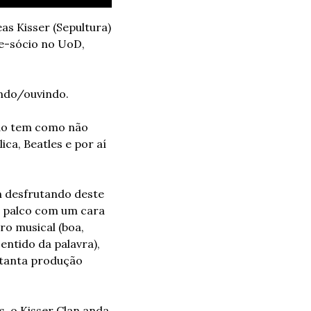
s Kisser (Sepultura) 
e-sócio no UoD, 
indo/ouvindo.
não tem como não 
a, Beatles e por aí 
 desfrutando deste 
o palco com um cara 
o musical (boa, 
entido da palavra), 
 tanta produção 
 o Kisser Clan anda 