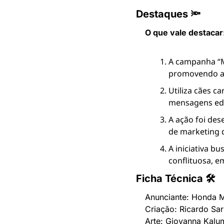
Destaques 🔦
O que vale destacar
A campanha “M
promovendo a s
Utiliza cães c
mensagens educ
A ação foi des
de marketing d
A iniciativa b
conflituosa, em
Ficha Técnica 🛠
Anunciante: Honda 
Criação: Ricardo Sa
Arte: Giovanna Kalu