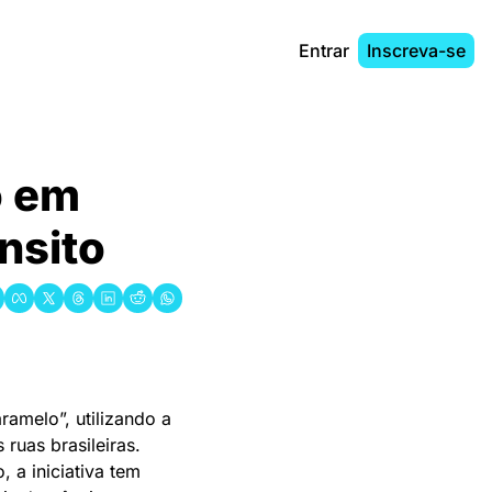
Entrar
Inscreva-se
 em 
nsito
melo”, utilizando a 
uas brasileiras. 
a iniciativa tem 