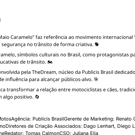
:
aio Caramelo” faz referência ao movimento internacional “
egurança no trânsito de forma criativa. 🐕
aramelo, símbolos culturais no Brasil, como protagonistas p
ativas de trânsito. 🏍️
envolvida pela TheDream, núcleo da Publicis Brasil dedicado
e influência para alcançar públicos-alvo. 🎯
usca transformar a relação entre motociclistas e cães, tradic
 algo positivo. 🔄
Motos
Agência: Publicis Brasil
Gerente de Marketing: Renato 
rno
Diretores de Criação Associados: Dago Lenhart, Diego 
me
Redator: Tomas Calmon
CSO: Juliana Elia