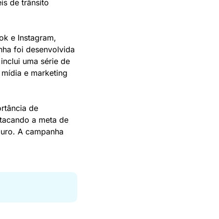
s de trânsito 
k e Instagram, 
ha foi desenvolvida 
nclui uma série de 
 mídia e marketing 
tância de 
stacando a meta de 
guro. A campanha 