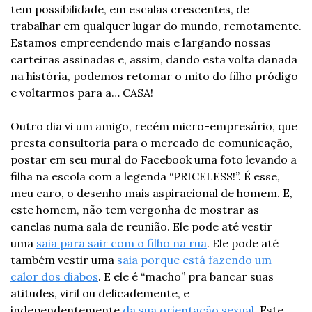
tem possibilidade, em escalas crescentes, de 
trabalhar em qualquer lugar do mundo, remotamente. 
Estamos empreendendo mais e largando nossas 
carteiras assinadas e, assim, dando esta volta danada 
na história, podemos retomar o mito do filho pródigo 
e voltarmos para a… CASA!
Outro dia vi um amigo, recém micro-empresário, que 
presta consultoria para o mercado de comunicação, 
postar em seu mural do Facebook uma foto levando a 
filha na escola com a legenda “PRICELESS!”. É esse, 
meu caro, o desenho mais aspiracional de homem. E, 
este homem, não tem vergonha de mostrar as 
canelas numa sala de reunião. Ele pode até vestir 
uma 
saia para sair com o filho na rua
. Ele pode até 
também vestir uma 
saia porque está fazendo um 
calor dos diabos
. E ele é “macho” pra bancar suas 
atitudes, viril ou delicademente, e 
independentemente 
da sua orientação sexual.
 Este 