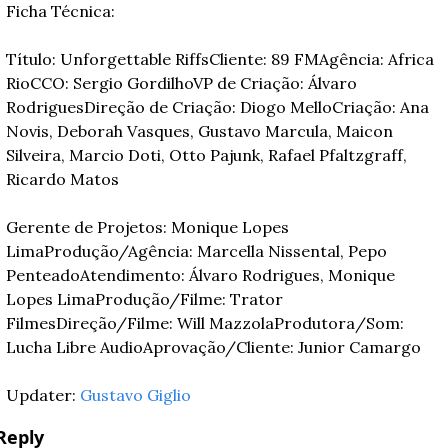
Ficha Técnica:
Título: Unforgettable Riffs
Cliente: 89 FM
Agência: Africa 
Rio
CCO: Sergio Gordilho
VP de Criação: Álvaro 
Rodrigues
Direção de Criação: Diogo Mello
Criação: Ana 
Novis, Deborah Vasques, Gustavo Marcula, Maicon 
Silveira, Marcio Doti, Otto Pajunk, Rafael Pfaltzgraff, 
Ricardo Matos
Gerente de Projetos: Monique Lopes 
Lima
Produção/Agência: Marcella Nissental, Pepo 
Penteado
Atendimento: Álvaro Rodrigues, Monique 
Lopes Lima
Produção/Filme: Trator 
Filmes
Direção/Filme: Will Mazzola
Produtora/Som: 
Lucha Libre Audio
Aprovação/Cliente: Junior Camargo
Updater: 
Gustavo Giglio
Reply