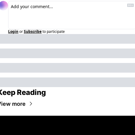
Login
or
Subscribe
to participate
Keep Reading
View more