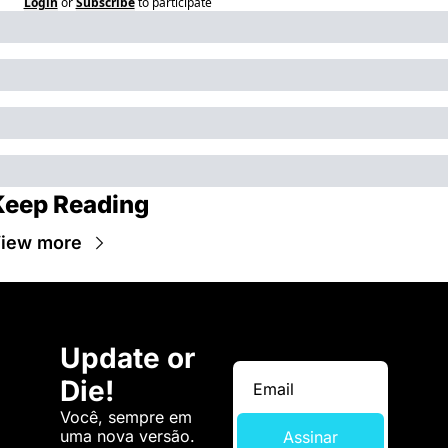
Login
or
Subscribe
to participate
Keep Reading
iew more
Update or 
Die!
Você, sempre em 
uma nova versão. 
Assinar