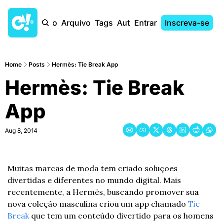
Início
Arquivo
Tags
Autores
Entrar
Inscreva-se
Home
Posts
Hermès: Tie Break App
Hermès: Tie Break 
App
Aug 8, 2014
Muitas marcas de moda tem criado soluções 
divertidas e diferentes no mundo digital. Mais 
recentemente, a Hermès, buscando promover sua 
nova coleção masculina criou um app chamado 
Tie 
Break
 que tem um conteúdo divertido para os homens 