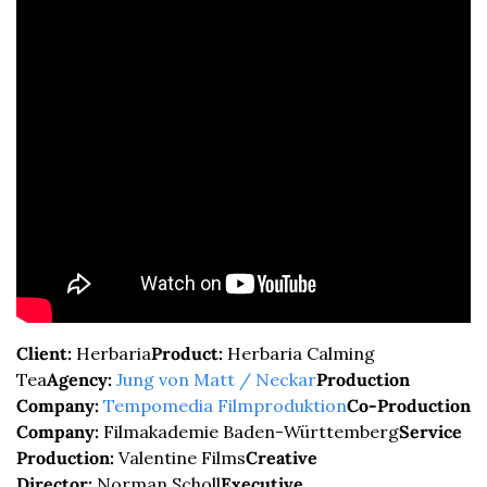
Client:
 Herbaria
Product:
 Herbaria Calming 
Tea
Agency:
Jung von Matt / Neckar
Production 
Company:
Tempomedia Filmproduktion
Co-Production 
Company:
 Filmakademie Baden-Württemberg
Service 
Production:
 Valentine Films
Creative 
Director:
 Norman Scholl
Executive 