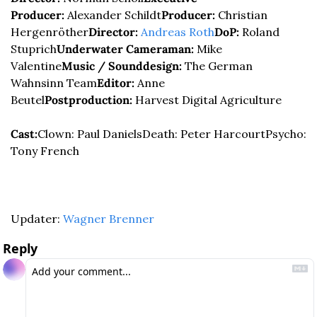
Producer:
 Alexander Schildt
Producer:
 Christian 
Hergenröther
Director:
Andreas Roth
DoP:
 Roland 
Stuprich
Underwater Cameraman:
 Mike 
Valentine
Music / Sounddesign:
 The German 
Wahnsinn Team
Editor:
 Anne 
Beutel
Postproduction:
 Harvest Digital Agriculture
Cast:
Clown: Paul Daniels
Death: Peter Harcourt
Psycho: 
Tony French
Updater: 
Wagner Brenner
Reply