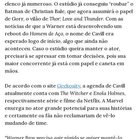
elenco já numeroso. O estúdio já conseguiu “roubar” o 
Batman de Christian Bale, que agora assumirá o papel 
de Gorr, o vilão de 
Thor: Love and Thunder
. Com as 
notícias de que a Warner está desenvolvendo um 
reboot do
 Homem de Aço
, o nome de Cavill era 
esperado logo de início, algo que ainda não 
aconteceu. Caso o estúdio queira manter o ator, 
precisará se apressar em tomar decisões, pois sua 
maior concorrente já está com papel e caneta em 
mãos.
De acordo com o site 
Geekosity
, a agenda de Cavill 
atualmente conta com 
The Witcher
 e 
Enola Holmes
, 
respectivamente série e filme da Netflix. A Marvel 
enxerga no ator grande potencial para suas histórias 
e certamente os fãs não reclamariam de vê-lo 
mudando de time.
“Warner Bros precisa agir rápido se quiser mantê-lo. 