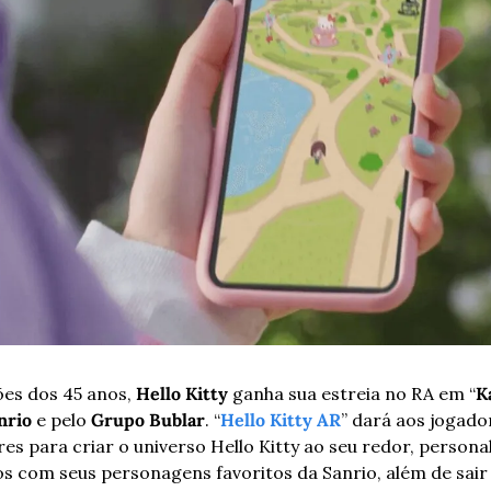
s dos 45 anos, 
Hello Kitty
 ganha sua estreia no RA em “
K
nrio
 e pelo 
Grupo Bublar
. “
Hello Kitty AR
” dará aos jogado
res para criar o universo Hello Kitty ao seu redor, person
s com seus personagens favoritos da Sanrio, além de sair