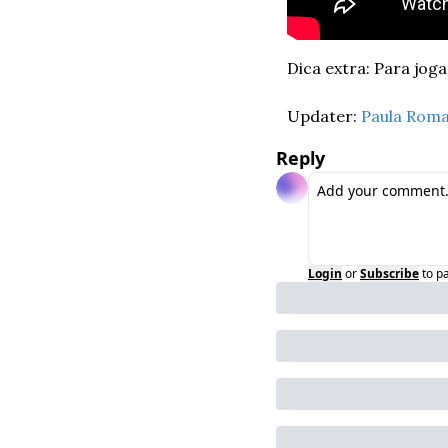
Dica extra: Para jog
Updater: 
Paula Rom
Reply
Login
or
Subscribe
to p