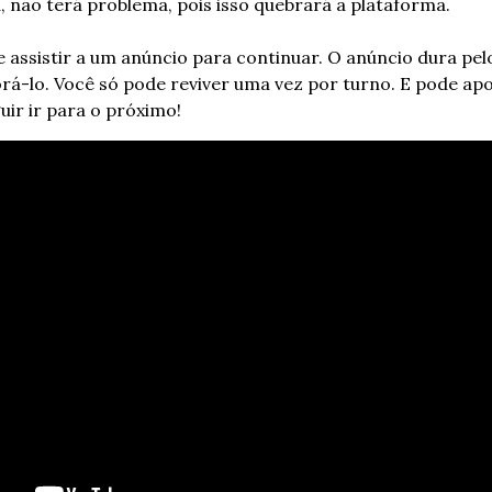
 não terá problema, pois isso quebrará a plataforma.
 assistir a um anúncio para continuar. O anúncio dura pe
rá-lo. Você só pode reviver uma vez por turno. E pode apos
uir ir para o próximo!