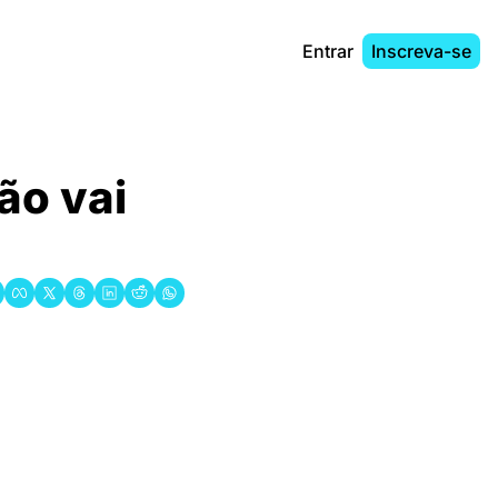
Entrar
Inscreva-se
̃o vai 