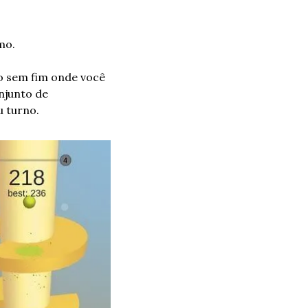
mo.
go sem fim onde você 
junto de 
u turno.