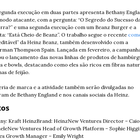
gunda execução em duas partes apresenta Bethany Engla
modo atacante, com a pergunta: “O Segredo do Sucesso da
erra?” e uma segunda execução com um Beanz Burger e a 
ta: “Está Cheio de Beanz”. O trabalho segue o recente 
come
editável” da Heinz Beanz, também desenvolvido com a 
man Thompson Spain. Lançada em fevereiro, a campanha
ou o lançamento das novas linhas de produtos de hambúrgu
s e bowls, destacando como eles são ricos em fibras natura
as de feijão.
eria de marca e a atividade também serão divulgadas no 
ram de Bethany England e nos canais sociais da Heinz.
tos
y: Kraft Heinz
Brand: Heinz
New Ventures Director – Caio 
ele
New Ventures Head of Growth Platform – Sophie Higgi
es Growth Manager – Emily Wright