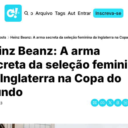
Início
Arquivo
Tags
Autores
Entrar
Inscreva-se
osts
Heinz Beanz: A arma secreta da seleção feminina da Inglaterra na Co
inz Beanz: A arma 
reta da seleção femini
Inglaterra na Copa do 
ndo
23