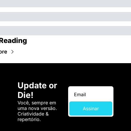
Reading
ore
Update or 
Die!
Você, sempre em 
uma nova versão. 
Assinar
Criatividade & 
repertório.