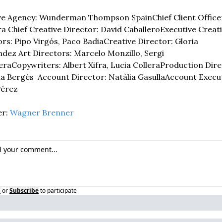
ve Agency: Wunderman Thompson Spain
Chief Client Officer
ra 
Chief Creative Director: David Caballero
Executive Creati
ors: Pipo Virgós, Paco Badia
Creative Director: Gloria 
ndez 
Art Directors: Marcelo Monzillo, Sergi 
era
Copywriters: Albert Xifra, Lucia Collera
Production Direc
a Bergés  
Account Director: Natàlia Gasulla
Account Executi
érez  
r: 
Wagner Brenner
n
or
Subscribe
to participate