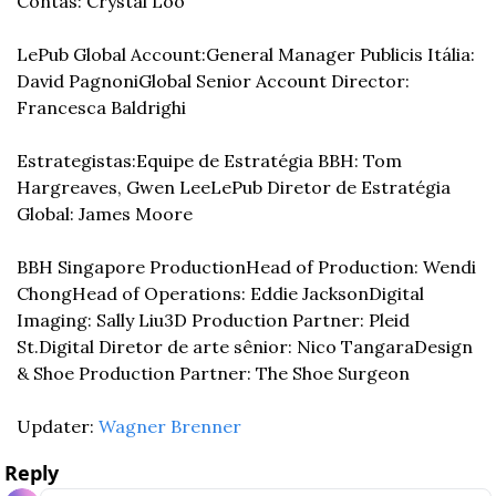
Contas: Crystal Loo
LePub Global Account:
General Manager Publicis Itália: 
David Pagnoni
Global Senior Account Director: 
Francesca Baldrighi
Estrategistas:
Equipe de Estratégia BBH: Tom 
Hargreaves, Gwen Lee
LePub Diretor de Estratégia 
Global: James Moore
BBH Singapore Production
Head of Production: Wendi 
Chong
Head of Operations: Eddie Jackson
Digital 
Imaging: Sally Liu
3D Production Partner: Pleid 
St.
Digital Diretor de arte sênior: Nico Tangara
Design 
& Shoe Production Partner: The Shoe Surgeon
Updater: 
Wagner Brenner
Reply