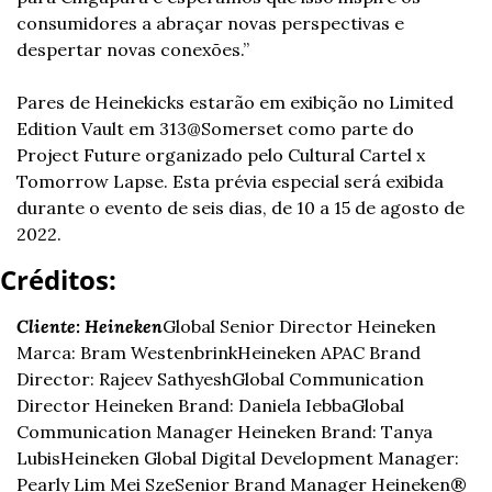
consumidores a abraçar novas perspectivas e 
despertar novas conexões.”
Pares de Heinekicks estarão em exibição no Limited 
Edition Vault em 313@Somerset como parte do 
Project Future organizado pelo Cultural Cartel x 
Tomorrow Lapse. Esta prévia especial será exibida 
durante o evento de seis dias, de 10 a 15 de agosto de 
2022.
Créditos:
Cliente: Heineken
Global Senior Director Heineken 
Marca: Bram Westenbrink
Heineken APAC Brand 
Director: Rajeev Sathyesh
Global Communication 
Director Heineken Brand: Daniela Iebba
Global 
Communication Manager Heineken Brand: Tanya 
Lubis
Heineken Global Digital Development Manager: 
Pearly Lim Mei Sze
Senior Brand Manager Heineken® 