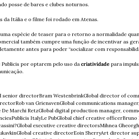
do posse de bares e clubes noturnos.
is da Itália e o filme foi rodado em Atenas.
uma espécie de teaser para o retorno a normalidade quand
comercial também cumpre uma função de incentivar as gera
etamente antes para poder “socializar com responsabilid
Publicis por optarem pelo uso da 
criatividade
 para impuls
municação.
l senior director
Bram Westenbrink
Global director of co
irector
Rob van Griensven
Global communications manager,
 De Marchi Retz
Global digital production manager, comm
ncies
Publicis Italy
Le Pub
Global chief creative officer
Bruno B
assini?
Global executive creative directors
Mihnea Gheorgh
ukavkin
Global creative director
Eoin Sherry
Art director su