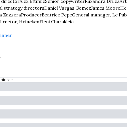
 director
Alex Eftimie
Senior copywriter
Ruxandra Drilea
Art
l strategy directors
Daniel Vargas Gomez
James Moore
Hea
a Zazzera
Producer
Beatrice Pepe
General manager, Le Pu
 director, Heineken
Eleni Charakleia
enner
articipate