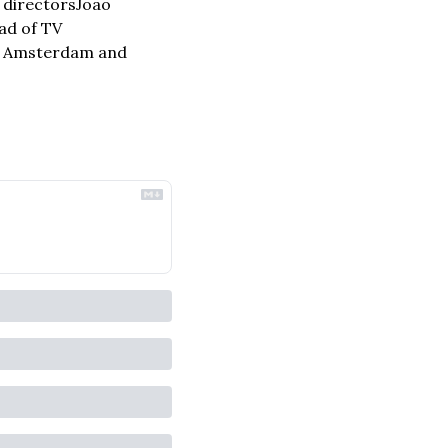
 directors
Joao 
d of TV 
b Amsterdam and 