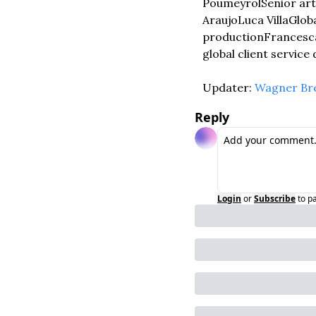
Poumeyrol
Senior art
Araujo
Luca Villa
Globa
production
Francesc
global client service
Updater: 
Wagner Br
Reply
Login
or
Subscribe
to p