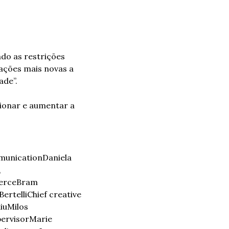
o as restrições 
ções mais novas a 
ade”.
ionar e aumentar a 
mmunication
Daniela 
 
erce
Bram 
ertelli
Chief creative 
iu
Milos 
pervisor
Marie 