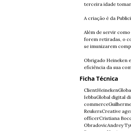
terceira idade toman
A criação é da Public
Além de servir como 
forem retiradas, o 
se imunizarem compl
Obrigado Heineken e 
eficiência da sua co
Ficha Técnica
Client
Heineken
Globa
Iebba
Global digital d
commerce
Guilherme
Reukers
Creative age
officer
Cristiana Bocc
Obradovic
Andrey Ty