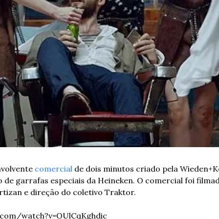
volvente 
comercial
 de dois minutos criado pela Wieden+
o de garrafas especiais da Heineken. O comercial foi film
izan e direção do coletivo Traktor.
e.com/watch?v=OUlCqKghdic