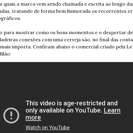
s quais a marca vem sendo chamada e escrita ao longo das
adas, tratando de forma bem humorada os recorrentes er
gráficos. 
o para mostrar como os bons momentos e o despertar de 
adeiras conexões com uma cerveja são, no final das contas
mais importa. Confiram abaixo o comercial criado pela Le 
ilão: