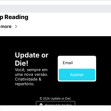
p Reading
 more
Update or 
Die!
Você, sempre em 
uma nova versão. 
Assinar
Criatividade & 
repertório.
© 2026 Update or Die!.
Powered by beehiiv