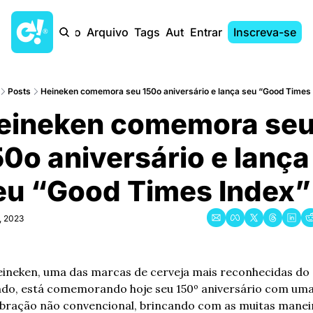
Início
Arquivo
Tags
Autores
Entrar
Inscreva-se
Posts
Heineken comemora seu 150o aniversário e lança seu “Good Times
eineken comemora seu
0o aniversário e lança 
eu “Good Times Index”
, 2023
eineken, uma das marcas de cerveja mais reconhecidas do 
do, está comemorando hoje seu 150º aniversário com uma
ebração não convencional, brincando com as muitas maneir