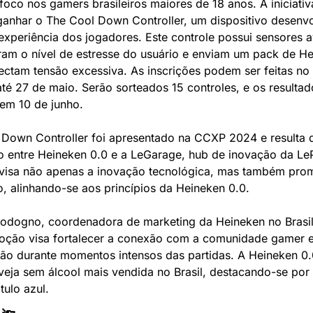
oco nos gamers brasileiros maiores de 18 anos. A iniciativa
anhar o The Cool Down Controller, um dispositivo desenvo
experiência dos jogadores. Este controle possui sensores 
am o nível de estresse do usuário e enviam um pack de He
ctam tensão excessiva. As inscrições podem ser feitas no s
é 27 de maio. Serão sorteados 15 controles, e os resultado
em 10 de junho.
Down Controller foi apresentado na CCXP 2024 e resulta 
 entre Heineken 0.0 e a LeGarage, hub de inovação da LeP
 visa não apenas a inovação tecnológica, mas também prom
o, alinhando-se aos princípios da Heineken 0.0.
odogno, coordenadora de marketing da Heineken no Brasil,
ção visa fortalecer a conexão com a comunidade gamer e i
ção durante momentos intensos das partidas. A Heineken 0.
eja sem álcool mais vendida no Brasil, destacando-se por 
ótulo azul.