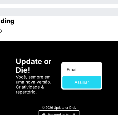
ding
Update or 
Die!
Você, sempre em 
uma nova versão. 
Assinar
Criatividade & 
repertório.
© 2026 Update or Die!.
Powered by beehiiv