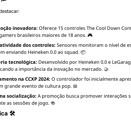
🔦
destacar:
oção inovadora:
 Oferece 15 controles The Cool Down Contr
gamers brasileiros maiores de 18 anos. 🎮
atividade dos controles:
 Sensores monitoram o nível de es
m enviando Heineken 0.0 ao squad. 📦
ria tecnológica:
 Desenvolvido por Heineken 0.0 e LeGarage
cando a importância da inovação no mercado. 🤝
amento na CCXP 2024:
 O controlador foi inicialmente apre
 grande evento de cultura pop. 📅
na socialização:
 A promoção busca promover interações so
te as sessões de jogo. 🍻
ica 🛠