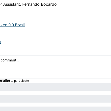
er Assistant: Fernando Bocardo
ken 0.0 Brasil
b
bscribe
to participate