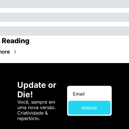
 Reading
more
Update or 
Die!
Você, sempre em 
uma nova versão. 
Assinar
Criatividade & 
repertório.