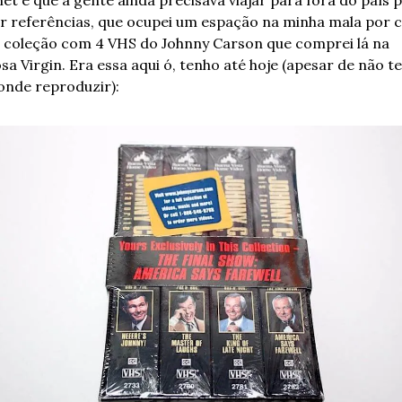
net e que a gente ainda precisava viajar para fora do país p
r referências, que ocupei um espação na minha mala por c
 coleção com 4 VHS do Johnny Carson que comprei lá na 
sa Virgin. Era essa aqui ó, tenho até hoje (apesar de não te
onde reproduzir):