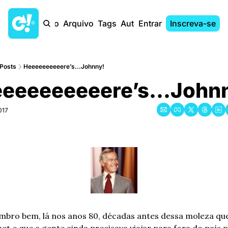
Início
Arquivo
Tags
Autores
Entrar
Inscreva-se
Posts
Heeeeeeeeeere’s...Johnny!
eeeeeeeeere’s...John
017
mbro bem, lá nos anos 80, décadas antes dessa moleza que 