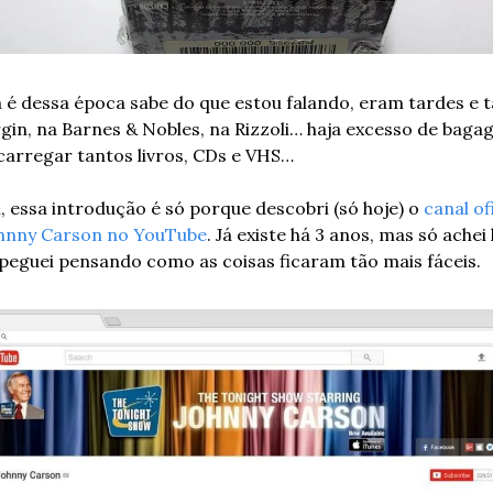
é dessa época sabe do que estou falando, eram tardes e t
rgin, na Barnes & Nobles, na Rizzoli… haja excesso de baga
carregar tantos livros, CDs e VHS…
, essa introdução é só porque descobri (só hoje) o 
canal ofi
hnny Carson no YouTube
. Já existe há 3 anos, mas só achei h
peguei pensando como as coisas ficaram tão mais fáceis.