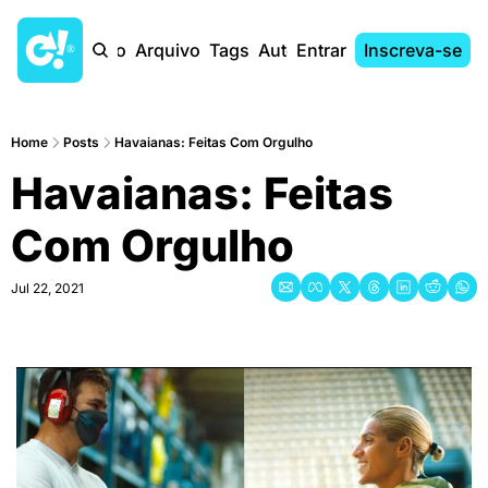
Início
Arquivo
Tags
Autores
Entrar
Inscreva-se
Home
Posts
Havaianas: Feitas Com Orgulho
Havaianas: Feitas 
Com Orgulho
Jul 22, 2021