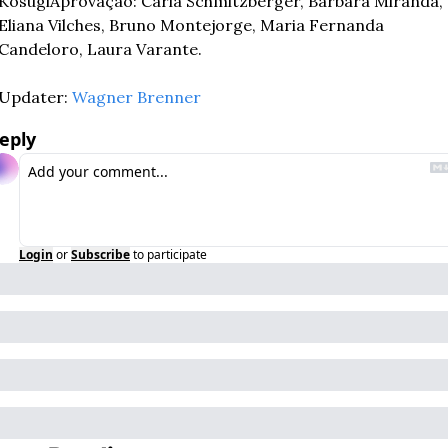
KosugiAprovação: Carla Schmitzberger, Barbara Miranda, 
Eliana Vilches, Bruno Montejorge, Maria Fernanda 
Candeloro, Laura Varante.
Updater: 
Wagner Brenner
eply
Login
or
Subscribe
to participate