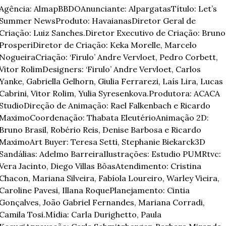
Agência: AlmapBBDOAnunciante: AlpargatasTítulo: Let’s 
Summer NewsProduto: HavaianasDiretor Geral de 
Criação: Luiz Sanches.Diretor Executivo de Criação: Bruno 
ProsperiDiretor de Criação: Keka Morelle, Marcelo 
NogueiraCriação: ‘Firulo’ Andre Vervloet, Pedro Corbett, 
Vitor RolimDesigners: ‘Firulo’ Andre Vervloet, Carlos 
Yanke, Gabriella Gelhorn, Giulia Ferrarezi, Laís Lira, Lucas 
Cabrini, Vitor Rolim, Yulia Syresenkova.Produtora: ACACA 
StudioDireção de Animação: Rael Falkenbach e Ricardo 
MaximoCoordenação: Thabata EleutérioAnimação 2D: 
Bruno Brasil, Robério Reis, Denise Barbosa e Ricardo 
MaximoArt Buyer: Teresa Setti, Stephanie Biekarck3D 
Sandálias: Adelmo BarreiraIlustrações: Estudio PUMRtvc: 
Vera Jacinto, Diego Villas BôasAtendimento: Cristina 
Chacon, Mariana Silveira, Fabíola Loureiro, Warley Vieira, 
Caroline Pavesi, Illana RoquePlanejamento: Cintia 
Gonçalves, João Gabriel Fernandes, Mariana Corradi, 
Camila Tosi.Mídia: Carla Durighetto, Paula 