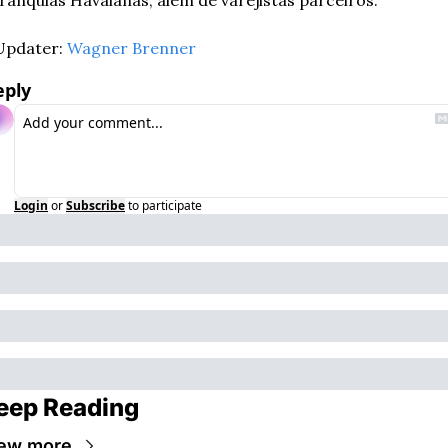
franquias Havaianas, além de varejistas parceiros.
Updater: 
Wagner Brenner
eply
Login
or
Subscribe
to participate
eep Reading
ew more