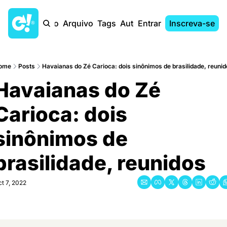
Início
Arquivo
Tags
Autores
Entrar
Inscreva-se
ome
Posts
Havaianas do Zé Carioca: dois sinônimos de brasilidade, reuni
Havaianas do Zé 
Carioca: dois 
sinônimos de 
brasilidade, reunidos
t 7, 2022