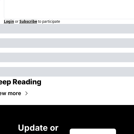
Login
or
Subscribe
to participate
eep Reading
ew more
Update or 