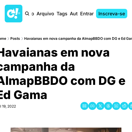
Início
Arquivo
Tags
Autores
Entrar
Inscreva-se
ome
Posts
Havaianas em nova campanha da AlmapBBDO com DG e Ed Ga
Havaianas em nova 
campanha da 
AlmapBBDO com DG e 
Ed Gama
l 19, 2022