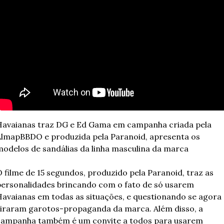
avaianas traz DG e Ed Gama em campanha criada pela 
lmapBBDO e produzida pela Paranoid, apresenta os 
odelos de sandálias da linha masculina da marca
 filme de 15 segundos, produzido pela Paranoid, traz as 
ersonalidades brincando com o fato de só usarem 
avaianas em todas as situações, e questionando se agora 
iraram garotos-propaganda da marca. Além disso, a 
ampanha também é um convite a todos para usarem 