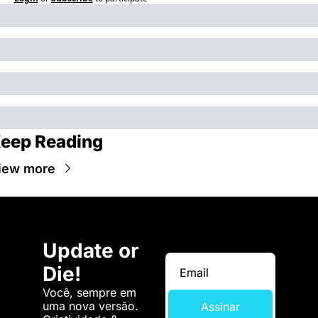
eep Reading
iew more
Update or 
Die!
Você, sempre em 
uma nova versão. 
Assinar