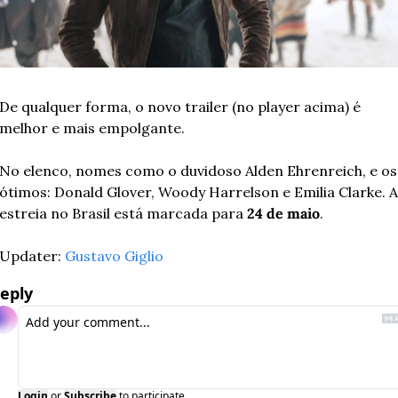
De qualquer forma, o novo trailer (no player acima) é 
melhor e mais empolgante.
No elenco, nomes como o duvidoso Alden Ehrenreich, e os 
ótimos: Donald Glover, Woody Harrelson e Emilia Clarke. A 
estreia no Brasil está marcada para 
24 de maio
.
Updater: 
Gustavo Giglio
eply
Login
or
Subscribe
to participate