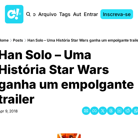
Início
Arquivo
Tags
Autores
Entrar
Inscreva-se
Home
Posts
Han Solo – Uma História Star Wars ganha um empolgante trail
Han Solo – Uma 
História Star Wars 
ganha um empolgante 
trailer
pr 9, 2018