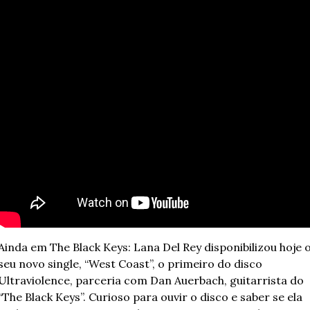
Ainda em The Black Keys: Lana Del Rey disponibilizou hoje o
seu novo single, “West Coast”, o primeiro do disco 
Ultraviolence, parceria com Dan Auerbach, guitarrista do 
“The Black Keys”. Curioso para ouvir o disco e saber se ela 