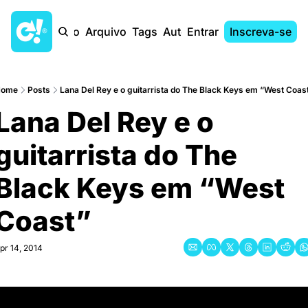
Início
Arquivo
Tags
Autores
Entrar
Inscreva-se
Home
Posts
Lana Del Rey e o guitarrista do The Black Keys em “West Coas
Lana Del Rey e o 
guitarrista do The 
Black Keys em “West 
Coast”
pr 14, 2014