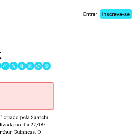
Entrar
Inscreva-se
k
 criado pela Saatchi 
izada no dia 27/09 
rthur Guinness. O 