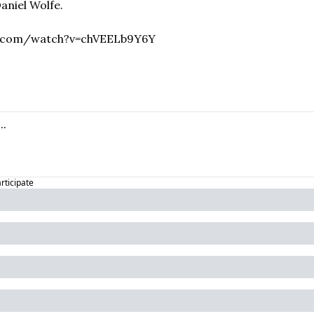
Daniel Wolfe.
e.com/watch?v=chVEELb9Y6Y
articipate