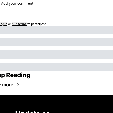
Login
or
Subscribe
to participate
p Reading
w more