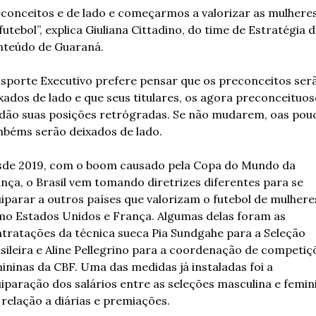
conceitos e de lado e começarmos a valorizar as mulheres
futebol”, explica Giuliana Cittadino, do time de Estratégia d
teúdo de Guaraná.
sporte Executivo prefere pensar que os preconceitos serã
xados de lado e que seus titulares, os agora preconceituoso
ão suas posições retrógradas. Se não mudarem, oas pouc
béms serão deixados de lado.
de 2019, com o boom causado pela Copa do Mundo da 
nça, o Brasil vem tomando diretrizes diferentes para se 
iparar a outros países que valorizam o futebol de mulheres
o Estados Unidos e França. Algumas delas foram as 
tratações da técnica sueca Pia Sundgahe para a Seleção 
sileira e Aline Pellegrino para a coordenação de competiçõ
ininas da CBF. Uma das medidas já instaladas foi a 
iparação dos salários entre as seleções masculina e femini
relação a diárias e premiações.