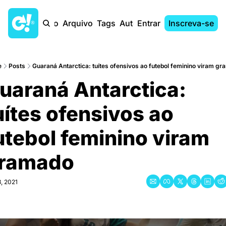
Início
Arquivo
Tags
Autores
Entrar
Inscreva-se
e
Posts
Guaraná Antarctica: tuítes ofensivos ao futebol feminino viram g
uaraná Antarctica: 
uítes ofensivos ao 
utebol feminino viram 
ramado
, 2021