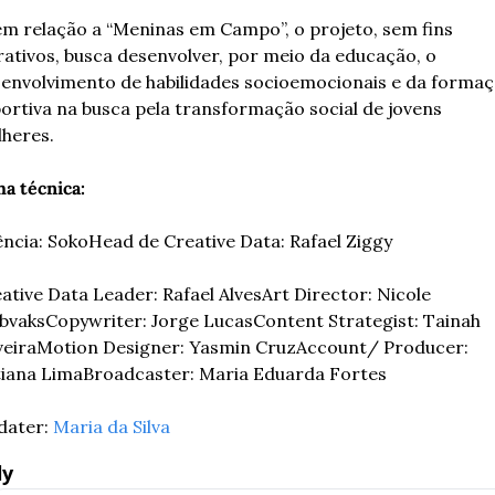
em relação a “Meninas em Campo”, o projeto, sem fins 
rativos, busca desenvolver, por meio da educação, o 
envolvimento de habilidades socioemocionais e da formaç
ortiva na busca pela transformação social de jovens 
heres. 
ha técnica:
ncia: Soko
Head de Creative Data: Rafael Ziggy
ative Data Leader: Rafael Alves
Art Director: Nicole 
bvaks
Copywriter: Jorge Lucas
Content Strategist: Tainah 
veira
Motion Designer: Yasmin Cruz
Account/ Producer: 
iana Lima
Broadcaster: Maria Eduarda Fortes
ater: 
Maria da Silva
ly