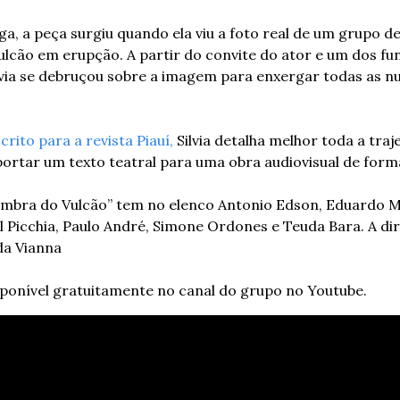
, a peça surgiu quando ela viu a foto real de um grupo de
vulcão em erupção. A partir do convite do ator e um dos fu
via se debruçou sobre a imagem para enxergar todas as nu
rito para a revista Piauí,
 Silvia detalha melhor toda a traj
ortar um texto teatral para uma obra audiovisual de for
sombra do Vulcão” tem no elenco Antonio Edson, Eduardo Mo
el Picchia, Paulo André, Simone Ordones e Teuda Bara. A dir
da Vianna
sponível gratuitamente no canal do grupo no Youtube. 