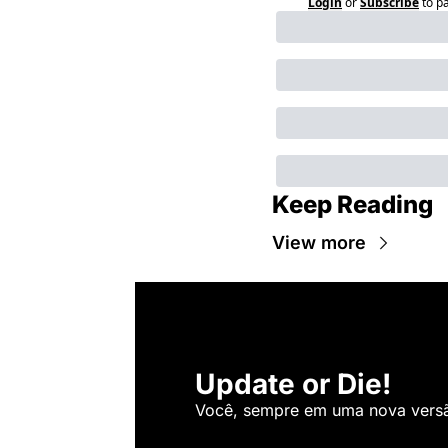
Login
or
Subscribe
to p
Keep Reading
View more
Update or Die!
Você, sempre em uma nova versão