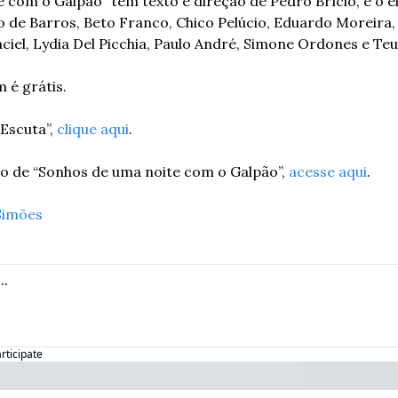
 com o Galpão” tem texto e direção de Pedro Brício, e o e
o de Barros, Beto Franco, Chico Pelúcio, Eduardo Moreira, 
aciel, Lydia Del Picchia, Paulo André, Simone Ordones e Teu
é grátis. 
Escuta”, 
clique aqui
. 
o de “Sonhos de uma noite com o Galpão”, 
acesse aqui
. 
Simões
articipate