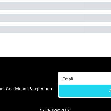
. Criatividade & repertório.
A
© 2026 Update or Die!.