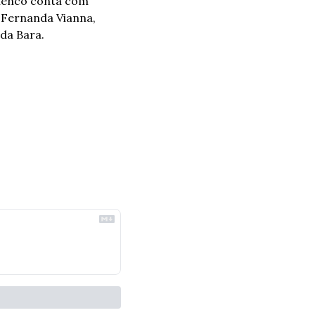
lenco conta com 
Fernanda Vianna,  
da Bara. 