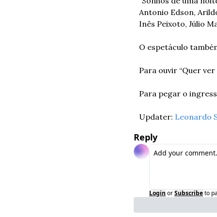
“Sonhos de uma noite
Antonio Edson, Arild
Inês Peixoto, Júlio M
O espetáculo também 
Para ouvir “Quer ver 
Para pegar o ingress
Updater: 
Leonardo 
Reply
Login
or
Subscribe
to p