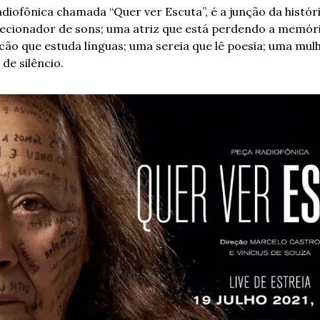
diofônica chamada “Quer ver Escuta”, é a junção da históri
ecionador de sons; uma atriz que está perdendo a memór
ão que estuda línguas; uma sereia que lê poesia; uma mul
de silêncio.