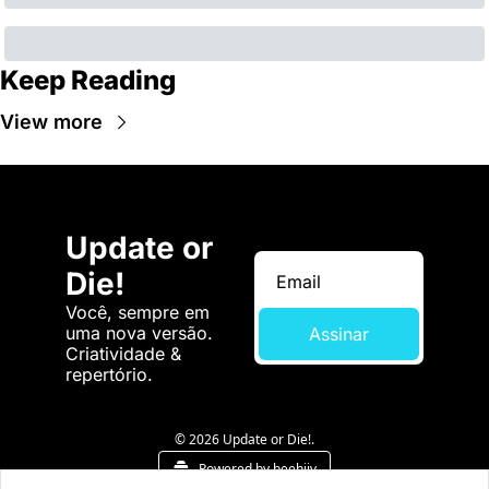
Keep Reading
View more
Update or 
Die!
Você, sempre em 
uma nova versão. 
Assinar
Criatividade & 
repertório.
© 2026 Update or Die!.
Powered by beehiiv