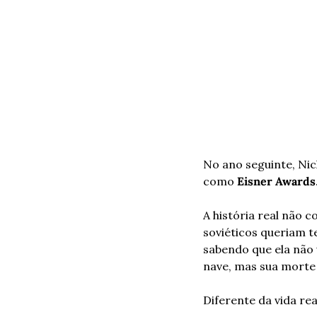
No ano seguinte, Nic
como 
Eisner Awards
A história real não c
soviéticos queriam te
sabendo que ela não v
nave, mas sua morte 
Diferente da vida real