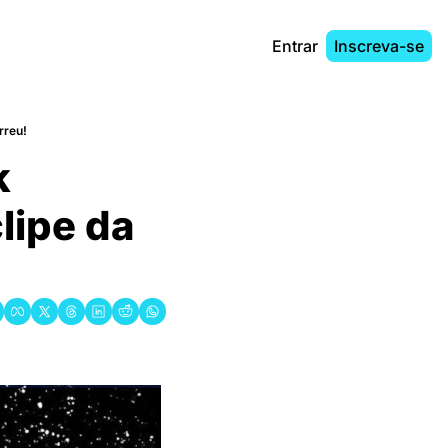
Entrar
Inscreva-se
rreu!
 
ipe da 