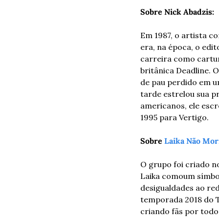
Sobre
Nick Abadzis:
Em 1987, o artista co
era, na época, o edi
carreira como cartun
britânica Deadline.
de pau perdido em u
tarde estrelou sua pr
americanos, ele escr
1995 para Vertigo. 
Sobre 
Laika Não Mor
O grupo foi criado no
Laika como
um símbol
desigualdades ao red
temporada 2018 do T
criando fãs por todo 