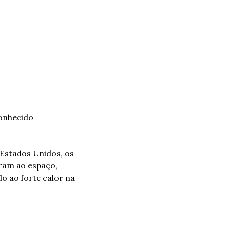
onhecido 
 Estados Unidos, os 
aram ao espaço, 
o ao forte calor na 