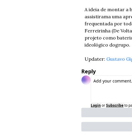
A ideia de montar a 
assistiram
a uma apr
frequentada por tod
Ferreirinha (De Volt
projeto como baterist
ideológico do
grupo. 
Updater: 
Gustavo Gi
Reply
Login
or
Subscribe
to p