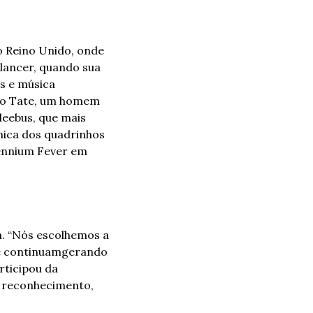
 Reino Unido, onde 
lancer, quando sua 
s e música 
go Tate, um homem 
eebus, que mais 
nica dos quadrinhos 
ennium Fever em 
. “Nós escolhemos a 
e continuam
gerando 
rticipou da 
e reconhecimento, 