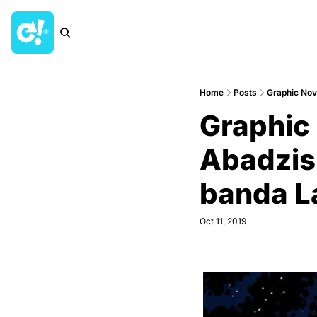
Home
Posts
Graphic Nove
Graphic 
Abadzis,
banda La
Oct 11, 2019