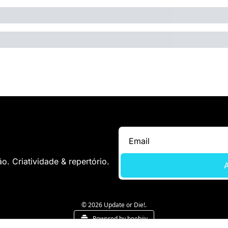
. Criatividade & repertório.
A
© 2026 Update or Die!.
Powered by beehiiv