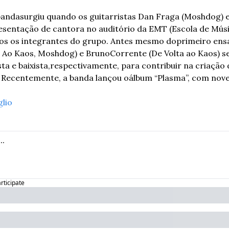
banda
surgiu quando os guitarristas Dan Fraga (Moshdog) e
esentação de cantora no auditório da EMT (Escola de Músi
os os integrantes do grupo. Antes mesmo do
primeiro ensa
a Ao Kaos, Moshdog) e Bruno
Corrente (De Volta ao Kaos) s
a e baixista,
respectivamente, para contribuir na criação 
 Recentemente, a banda lançou o
álbum “Plasma”, com nove 
glio
articipate