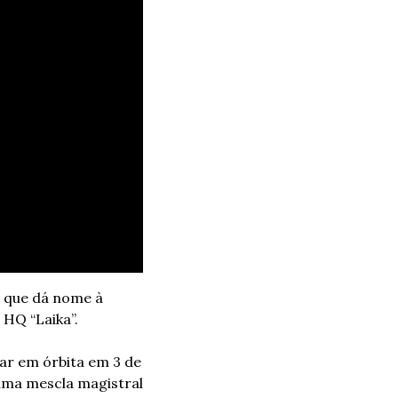
 que dá nome à 
 HQ “Laika”.
rar em órbita em 3 de 
uma mescla magistral 