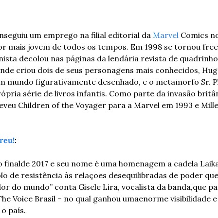
nseguiu um emprego na filial editorial da 
Marvel
 Comics no
tor mais jovem de todos os tempos. Em 1998 se tornou free
ista decolou nas páginas da lendária revista de quadrinho
 Onde criou dois de seus personagens mais conhecidos, Hu
m mundo figurativamente desenhado, e o metamorfo Sr. Pl
ópria série de livros infantis. Como parte da invasão britâ
eveu Children of the Voyager para a Marvel em 1993 e Mill
reu!
:
 final
de 2017 e seu nome é uma homenagem a cadela Laika
o de resistência às relações desequilibradas de poder qu
or do mundo” conta Gisele Lira, vocalista da banda,
que pa
he Voice Brasil – no qual ganhou uma
enorme visibilidade 
o país.