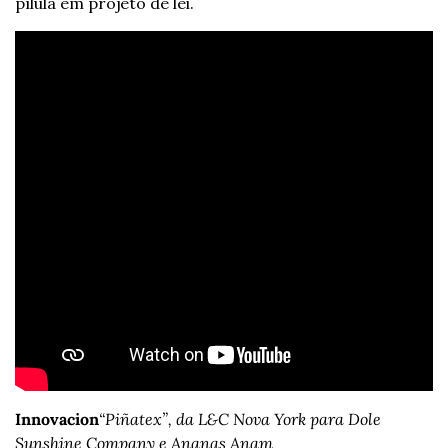
pílula em projeto de lei.
Innovacion
“Piñatex”, da L&C Nova York para Dole 
Sunshine Company e Ananas Anam