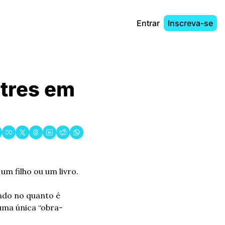
Entrar
Inscreva-se
tres em 
 um filho ou um livro.
ndo no quanto é 
 uma única “obra-