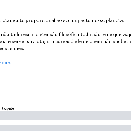
iretamente proporcional ao seu impacto nesse planeta.
não tinha essa pretensão filosófica toda não, eu é que viajo
é boa e serve para atiçar a curiosidade de quem não soube 
eus ícones.
enner
articipate