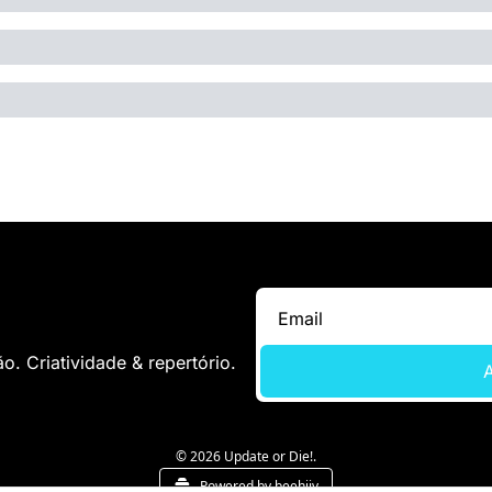
. Criatividade & repertório.
A
© 2026 Update or Die!.
Powered by beehiiv