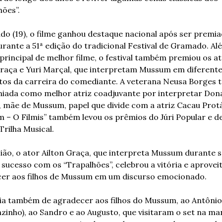
hões”.
do (19), o filme ganhou destaque nacional após ser premiad
urante a 51ª edição do tradicional Festival de Gramado. Al
principal de melhor filme, o festival também premiou os at
Graça e Yuri Marçal, que interpretam Mussum em diferente
s da carreira do comediante. A veterana Neusa Borges 
miada como melhor atriz coadjuvante por interpretar Dona
, mãe de Mussum, papel que divide com a atriz Cacau Protás
 – O Filmis” também levou os prêmios do Júri Popular e de
Trilha Musical.
ião, o ator Ailton Graça, que interpreta Mussum durante s
 sucesso com os “Trapalhões”, celebrou a vitória e aproveit
er aos filhos de Mussum em um discurso emocionado.
ia também de agradecer aos filhos do Mussum, ao Antônio 
zinho), ao Sandro e ao Augusto, que visitaram o set na ma