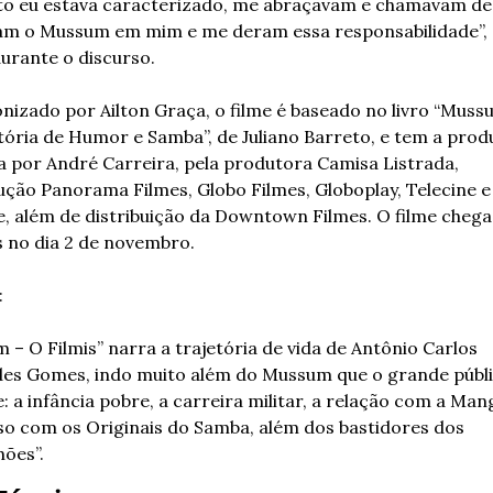
o eu estava caracterizado, me abraçavam e chamavam de p
ram o Mussum em mim e me deram essa responsabilidade”, 
durante o discurso.
nizado por Ailton Graça, o filme é baseado no livro “Mussu
tória de Humor e Samba”, de Juliano Barreto, e tem a prod
a por André Carreira, pela produtora Camisa Listrada, 
ção Panorama Filmes, Globo Filmes, Globoplay, Telecine e 
e, além de distribuição da Downtown Filmes. O filme chega 
 no dia 2 de novembro.
:
– O Filmis” narra a trajetória de vida de Antônio Carlos 
es Gomes, indo muito além do Mussum que o grande públi
 a infância pobre, a carreira militar, a relação com a Mang
so com os Originais do Samba, além dos bastidores dos 
hões”.