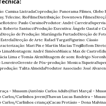
Técnica:
o: Camisa Listrada
Coprodução: Panorama Filmes, Globo Fi
y, Telecine, RioFilme
Distribuição: Downtown Filmes
Direção
ne
Roteiro: Paulo Cursino
Produtor: André Carreira
Supervis
ca: Roberto Santucci
Produção Executiva: Ângelo Gastal e Ca
a
Direção de Produção: Mariângela Furtado
Direção de Foto
Estrela
Direção de Arte: Rafael Targat
Figurino: Cássio 
racterização: Mari Pin e Martín Macías Trujillo
Som Direto:
o Lima
Montagem: André Simões
Música: Max de Castro
Edi
ácia Lima e Tomás Alem
Mixagem de som: Rodrigo Noronha
 Loureiro
Gerente de Pós-produção: Monica Siqueira
Super
produção: Talita Almeida
Produtor Associado: José Alvareng
Graça – Mussum (Antônio Carlos Adulto)
Yuri Marçal – Muss
o Carlos/Carlinhos jovem)
Thawan Lucas Bandeira – Mussu
o Carlos/Carlinhos criança)
Cacau Protásio – Dona Malvina 