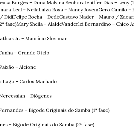
eusa Borges – Dona Malvina Senhora
Jeniffer Dias – Leny (1
nara Leal – Neila
Luiza Rosa – Nancy Jovem
Gero Camilo – 
/ Didi
Felipe Rocha – Dedé
Gustavo Nader – Mauro / Zacar
2ª fase)
Mary Sheila – Alaíde
Vanderlei Bernardino – Chico A
athias Jr. – Maurício Sherman
unha – Grande Otelo
Paixão – Alcione
 Lago – Carlos Machado
Nercessian – Diógenes
Fernandes – Bigode Originais do Samba (1ª fase)
nes – Bigode Originais do Samba (2ª fase)