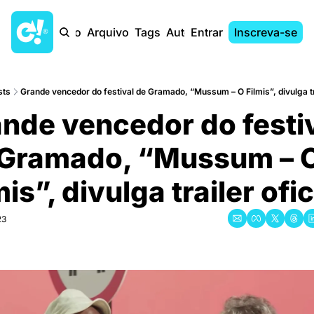
Início
Arquivo
Tags
Autores
Entrar
Inscreva-se
sts
Grande vencedor do festival de Gramado, “Mussum – O Filmis”, divulga tra
nde vencedor do festiv
Gramado, “Mussum – O
mis”, divulga trailer ofic
23