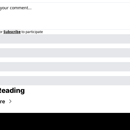
or
Subscribe
to participate
Reading
re