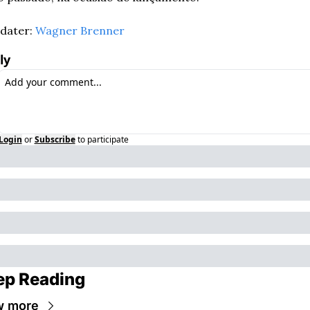
dater: 
Wagner Brenner
ly
Login
or
Subscribe
to participate
ep Reading
w more