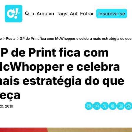
Início
Arquivo
Tags
Autores
Entrar
Inscreva-se
e
Posts
GP de Print fica com McWhopper e celebra mais estratégia do que 
P de Print fica com 
cWhopper e celebra 
ais estratégia do que 
eça
20, 2016