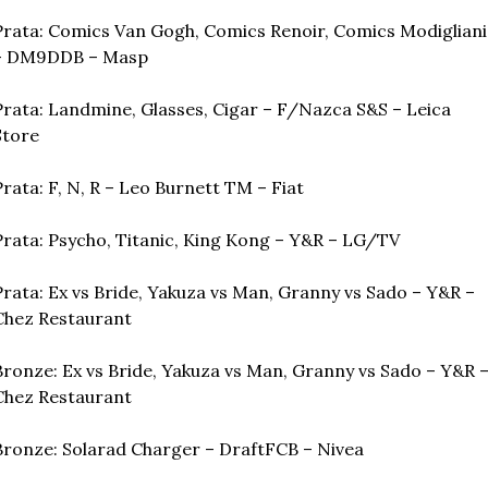
Prata: Comics Van Gogh, Comics Renoir, Comics Modigliani 
– DM9DDB – Masp
Prata: Landmine, Glasses, Cigar – F/Nazca S&S – Leica 
Store
Prata: F, N, R – Leo Burnett TM – Fiat
Prata: Psycho, Titanic, King Kong – Y&R – LG/TV
Prata: Ex vs Bride, Yakuza vs Man, Granny vs Sado – Y&R – 
Chez Restaurant
Bronze: Ex vs Bride, Yakuza vs Man, Granny vs Sado – Y&R –
Chez Restaurant
Bronze: Solarad Charger – DraftFCB – Nivea