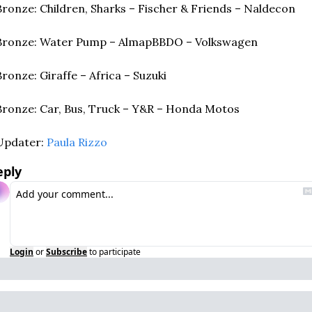
Bronze: Children, Sharks – Fischer & Friends – Naldecon
Bronze: Water Pump – AlmapBBDO – Volkswagen
Bronze: Giraffe – Africa – Suzuki
Bronze: Car, Bus, Truck – Y&R – Honda Motos
Updater: 
Paula Rizzo
eply
Login
or
Subscribe
to participate