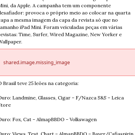
Mini, da Apple. A campanha tem um componente 
desafiador: provoca o próprio meio ao colocar na quarta 
capa a mesma imagem da capa da revista só que no 
tamanho iPad Mini. Foram veiculadas peças em várias 
revistas: Time, Surfer, Wired Magazine, New Yorker e 
Wallpaper.
shared.image.missing_image
O Brasil teve 25 leões na categoria:
Ouro: Landmine, Glasses, Cigar – F/Nazca S&S – Leica 
Store
Ouro: Fox, Cat – AlmapBBDO – Volkswagen
Ouro: Views, Test, Chart – AlmapBBDO – Bayer/Cafiaspirin