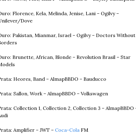
Ouro: Florence, Kela, Melinda, Jenise, Lani – Ogilvy – 
Unilever/Dove
Ouro: Pakistan, Mianmar, Israel – Ogilvy – Doctors Without 
Borders
Ouro: Brunette, African, Blonde – Revolution Brasil – Star 
Models
Prata: Heores, Band – AlmapBBDO – Bauducco
Prata: Sallon, Work – AlmapBBDO – Volkswagen
Prata: Collection 1, Collection 2, Collection 3 – AlmapBBDO –
Audi
Prata: Amplifier – JWT – 
Coca-Cola
 FM