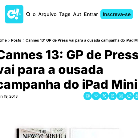
Início
Arquivo
Tags
Autores
Entrar
Inscreva-se
ome
Posts
Cannes 13: GP de Press vai para a ousada campanha do iPad Mi
Cannes 13: GP de Press
vai para a ousada 
campanha do iPad Mini
n 19, 2013