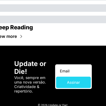
eep Reading
ew more
Update or 
Die!
Você, sempre em 
uma nova versão. 
Assinar
Criatividade & 
repertório.
© 2026 Update or Die!.