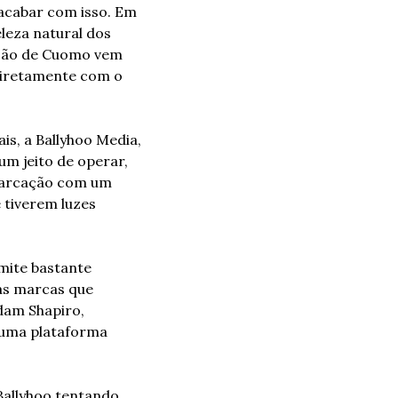
acabar com isso. Em 
leza natural dos 
ação de Cuomo vem 
diretamente com o 
s, a Ballyhoo Media, 
m jeito de operar, 
barcação com um 
 tiverem luzes 
mite bastante 
s marcas que 
dam Shapiro, 
uma plataforma 
allyhoo tentando 