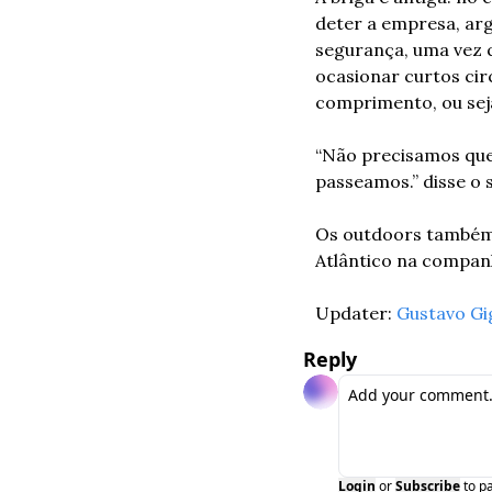
deter a empresa, ar
segurança, uma vez q
ocasionar curtos cir
comprimento, ou seja,
“Não precisamos que
passeamos.” disse o
Os outdoors também 
Atlântico na companh
Updater: 
Gustavo Gi
Reply
Login
or
Subscribe
to p