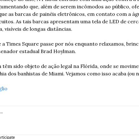
gumentando que, além de serem incômodos ao público, ofer
ue as barcas de painéis eletrônicos, em contato com a ág
cuitos. As tais barcas apresentam uma tela de LED de cerc
 visíveis de longas distâncias.
 a Times Square passe por nós enquanto relaxamos, brinc
 senador estadual Brad Hoylman.
têm sido objeto de ação legal na Flórida, onde se movime
ia dos banhistas de Miami. 
Vejamos como isso acaba (ou n
glio
articipate