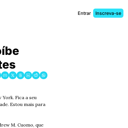
Entrar
Inscreva-se
́be 
tes
ork. Fica a seu 
ade. Estou mais para 
drew M. Cuomo, que 