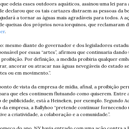
 que odeia esses outdoors aquáticos, assinou uma lei para 
le declarou que os tais cartazes distraem as pessoas da be
 ajudará a tornar as águas mais agradáveis para todos. A 
de queixas dos próprios nova iorquinos, que reclamaram 
ter
.
xo: mesmo diante do governador e dos legisladores estaduai
onsável por essas “artes”, afirmou que continuaria dando u
 proibição. Por definição, a medida proibiria qualquer em
erar, ancorar ou atracar nas águas nevegáveis do estado se
tes ou em movimento.”. 
onto de vista da empresa de mídia, afinal, a proibição per
ara que eles continuem flutuando como quiserem. Entre a
o de publicidade, está a Heineken, por exemplo. Segundo A
o da empresa, a Ballyhoo “pretende continuar fornecendo 
ve a criatividade, a colaboração e a comunidade.”. 
 começo do ano, NY havia entrado com uma ação contra a B