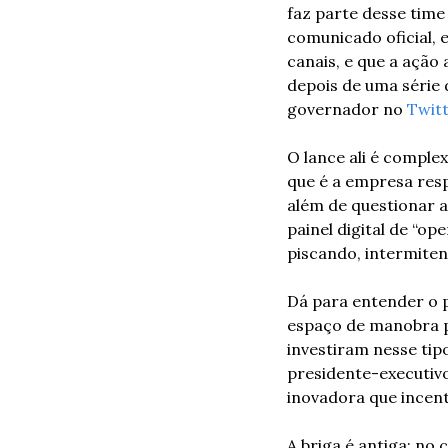
faz parte desse time
comunicado oficial, e
canais, e que a ação
depois de uma série 
governador no 
Twit
O lance ali é comple
que é a empresa resp
além de questionar a
painel digital de “op
piscando, intermiten
Dá para entender o p
espaço de manobra p
investiram nesse tip
presidente-executiv
inovadora que incenti
A briga é antiga: no