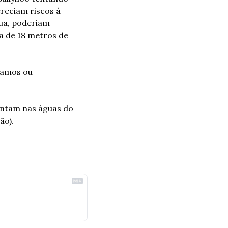
eciam riscos à 
ua, poderiam 
a de 18 metros de 
amos ou 
ntam nas águas do 
ão).