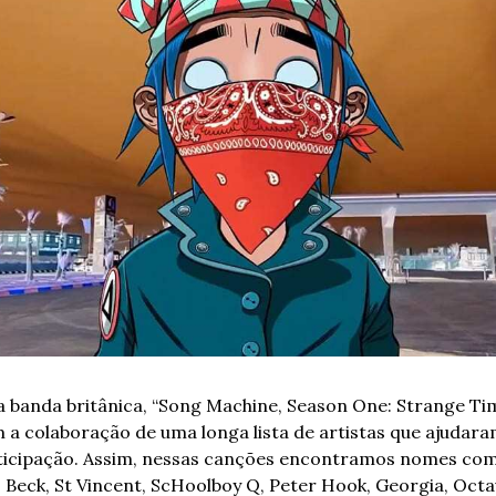
a banda britânica, “Song Machine, Season One: Strange Tim
 a colaboração de uma longa lista de artistas que ajudara
ticipação. Assim, nessas canções encontramos nomes com
, Beck, St Vincent, ScHoolboy Q, Peter Hook, Georgia, Octa