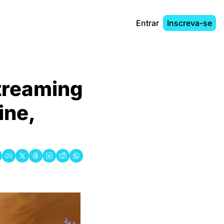
Entrar
Inscreva-se
treaming 
ne, 