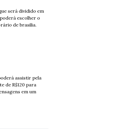
ue será dividido em 
poderá escolher o 
ário de brasilia.
poderá assistir pela 
, assim como um pacote de R$120 para 
mensagens em um 