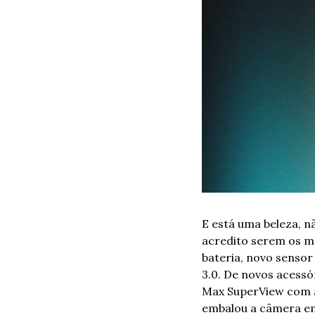
E está uma beleza, n
acredito serem os ma
bateria, novo sensor
3.0. De novos acessó
Max SuperView com â
embalou a câmera em