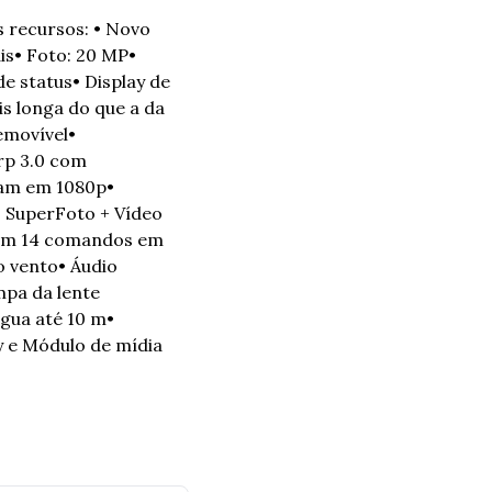
 recursos: 
• Novo 
is
• Foto: 20 MP
• 
de status
• Display de 
s longa do que a da 
emovível
• 
p 3.0 com 
am em 1080p
• 
• SuperFoto + Vídeo 
om 14 comandos em 
o vento
• Áudio 
pa da lente 
água até 10 m
• 
 e Módulo de mídia 