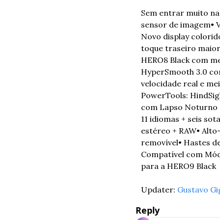
Sem entrar muito na
sensor de imagem
• 
Novo display colorid
toque traseiro maio
HERO8 Black com me
HyperSmooth 3.0 com
velocidade real e me
PowerTools: HindSig
com Lapso Noturno
11 idiomas + seis sot
estéreo + RAW
• Alt
removível
• Hastes d
Compatível com Módu
para a HERO9 Black
Updater: 
Gustavo Gi
Reply