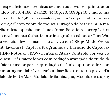
s especificidades técnicas seguem os novos e aprimorados
Vídeo: 5K30, 4K60, 2,7K120, 1440p120, 1080p240 e muito ma
o frontal de 1,4″ com visualização em tempo real e modos 
r de 2,27″ com zoom de toque
• Duração da bateria 30% mai
lhor desempenho em climas frios
• Bateria recarregável r
 nivelamento de horizonte integrado à câmera
• TimeWar
ia velocidade
• Transmissão ao vivo em 1080p
• Modo Webc
ht, LiveBurst, Captura Programada e Duração de Captura
 HDR
• Fotos em RAW
• Lentes digitais
• Controle por voz c
aques
• Três microfones com redução avançada de ruído d
o-falante maior para reprodução de áudio aprimorado
• Tam
e montagem dobráveis embutidas
• Resistente + à prova d’
lo de lente Max, Módulo de iluminação, Módulo de display
glio