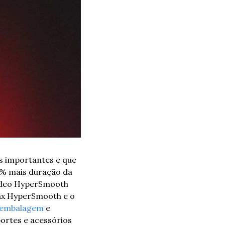
 importantes e que 
0% mais duração da 
vídeo HyperSmooth 
ax HyperSmooth e o 
embalagem
 e 
rtes e acessórios 